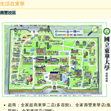
生活在東華
壽豐校區
超商：全家超商東華二店(多容館)、全家壽豐東華店(集
賢館)。全家東湖店(湖畔)。