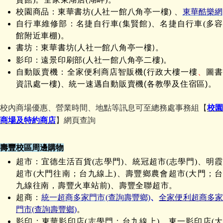
校園商品：東華書坊(
人社一館八角亭一樓
) 、
東華酷樂網
自行車維修部：
名捷
自行車(集賢館)、名捷自行車(多
館附近車棚)。
書坊：
東華
書坊
人社一館八角亭一樓
。
(
)
影印：遠景印刷部(人社一館八角亭二樓)。
自動販賣機：全家便利商店智販機(行政大樓一樓
、
圖書
資訊處一樓
)、統一速邁自動販賣機(各教學及住宿區)
。
校內商場優惠、營業時間、地點等訊息可至總務處事務組【
校園
商場及特約商店
】網頁查詢
壽豐校區周邊購物
超市：宜德生活百貨(志學門)、統冠超市(志學門)、明霞
超市(大門往南；台九線上)、壽豐鄉農會超市(大門；台
九線往南，壽豐火車站前)、壽豐全聯超市。
超商：
統一超商多家門市(查詢壽豐鄉)
、
全家便利超商多
門市(查詢壽豐鄉
)
。
影印：東華影印店(志學門；台九線上)、東一影印店(大