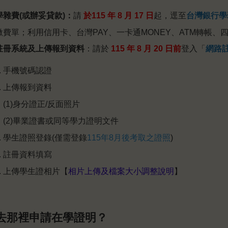
學雜費(或辦妥貸款)：
請
於115 年 8 月 17 日
起，逕至
台灣銀行學
繳費單；利用信用卡、台灣PAY、一卡通MONEY、ATM轉帳
註冊系統及上傳報到資料
：請於
115
年 8 月 20 日前
登入「
網路
手機號碼認證
上傳報到資料
(1)
身分證正/反面照片
(2)
畢業證書或同等學力證明文件
學生證照登錄(僅需登錄
115年8月後考取之證照
)
註冊資料填寫
上傳學生證相片【
相片上傳及檔案大小調整說明
】
要去那裡申請在學證明？