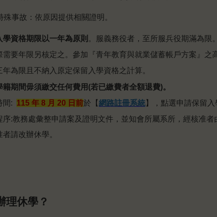
)特殊事故：依原因提供相關證明。
入學資格期限以一年為原則
。服義務役者，至所服兵役期滿為限
際需要年限另核定之。參加『青年教育與就業儲蓄帳戶方案』之
三年為限且不納入原定保留入學資格之計算。
學籍期間毋須繳交任何費用(若已繳費者全額退費)。
時間:
115
年 8 月 20 日前
於【
網路註冊系統
】，點選申請保留入
程序:教務處彙整申請案及證明文件，並知會所屬系所，經核准者
准者請改辦休學。
】
辦理休學？