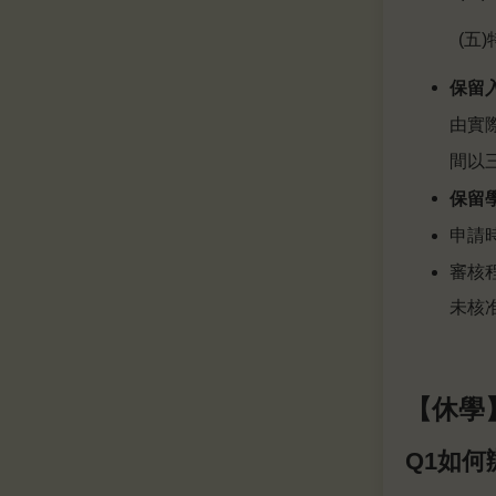
(
五
保留
由實
間以
保留
申請
審核
未核
【休學
Q1如何