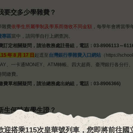
問我要交多少學雜費？
學雜費
依學生所屬學制及學系而徵收不同金額
，每學年會將當學
費專區
當中，請同學自行上網查詢。
費訂定相關疑問，請洽教務處註冊組，電話：03-8906113～6116
115 年 8 月 17 日
起逕至
台灣銀行學雜費入口網站
（
https://schoo
PAY、一卡通MONEY、ATM轉帳、四大超商、臺灣銀行各分
時間繳費。
繳費單相關疑問，請洽總務處出納組，電話：03-8906366)
問新生何時有學生證？
學生證為
結合悠遊卡與本校門禁、圖書證等多功能
之學生證。
歡
迎
搭
乘
1
1
5
次
皇
華
號
列
車
，
您
即
將
前
往
國