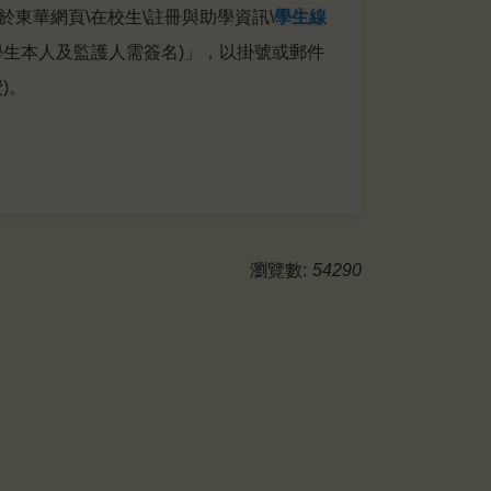
於東華網頁\在校生\註冊與助學資訊\
學生線
學生本人及監護人需簽名)」，以掛號或郵件
)。
瀏覽數:
54290