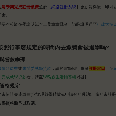
生
每學期完成
註冊繳費
並於
【
網路註冊系統
】更新資料後，即可
明書。
需要本校於在學證明紙本上蓋章章戳者，請將證明送至
行政大樓
沒按照行事曆規定的時間內去繳費會被退學嗎?
與貸款辦理
未依限繳費
或
未辦妥就學貸款
，請於當學期行事曆
註冊當日
，至
未完成就
學貸款
者，請至
學務處生活輔導組
補辦】。
資格規定
生
未依限完成繳費
(含辦理就學貸款或申請分期繳納)、
逾期未註冊
入學資格將予以取消
。