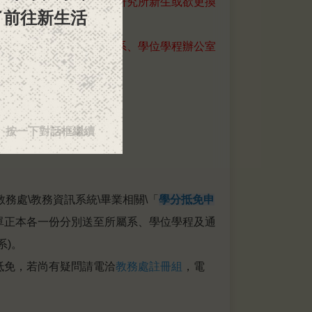
入學的新生、轉學新生、研究所新生或欲更換
了
前
往
新
生
活
火
車
有
規
律
的
證，並於
開學後通知各學系、學位學程辦公室
▼ 按一下對話框繼續
教務處\教務資訊系統\畢業相關\「
學分抵免申
單正本各一份分別送至所屬系、學位學程及通
系)。
抵免，若尚有疑問請電洽
教務處註冊組
，電