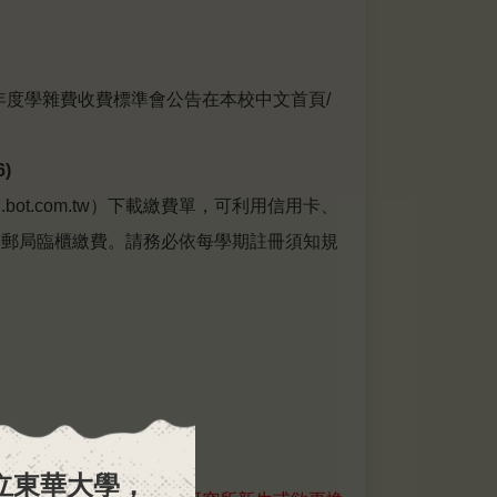
年度學雜費收費標準會公告在本校中文首頁/
)
l.bot.com.tw
）下載繳費單，可利用信用卡、
行、郵局臨櫃繳費。請務必依每學期註冊須知規
立
東
華
大
學
，