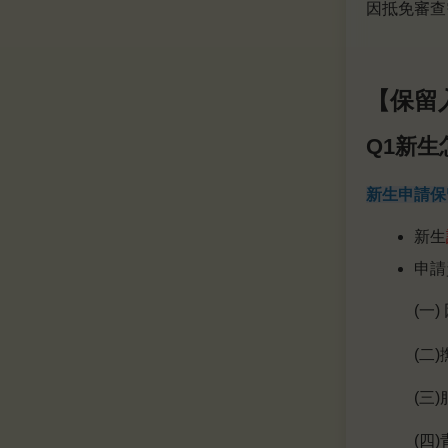
因抵免審查
【保留
Q1
新生
新生申請保
新生
申請
(
一
(
二
(
三
(
四