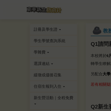
跳
到
主
要
內
註冊及學生證
教
容
區
學生學號查詢系統
Q1
請問
學雜費
本校將於
6
選課連結
轉學生瞭解
另配合
大學
緩徵或儘後召集
若有相關疑問
住宿生報到入住
新生營活動｜全程免費
Q2新