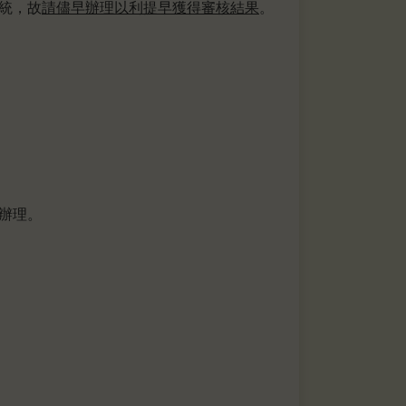
統，故
請儘早辦理以利提早獲得審核結果
。
辦理。