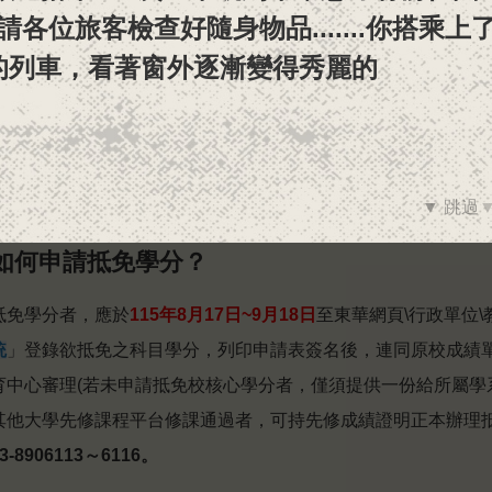
班新生係以大學入學考試中心轉入之相片檔製作，
單獨招生管道
請
各
位
旅
客
檢
查
好
隨
身
物
品
.
.
.
.
.
.
.
你
搭
乘
上
者
，請於
115 / 8 / 20
前至本校
網路註冊系統
上傳照片檔
。
的
列
車
，
看
著
窗
外
逐
漸
變
得
秀
麗
的
風
景
配
上
已完成網路註冊及上傳電子檔之學生，本校將陸續分批製做學生
聲
音
，
你
帶
著
期
待
與
緊
張
的
心
情
在
轉發
。
學生可至
【
學生證查詢系統
】
查看學生證製作進度
抵免】
▼ 跳過
問如何申請抵免學分？
抵免學分者，應於
115年8月17日~9月18日
至東華網頁\行政單位\
統
」登錄欲抵免之科目學分，列印申請表簽名後，連同原校成績
育中心審理(若未申請抵免校核心學分者，僅須提供一份給所屬學
其他大學先修課程平台修課通過者，可持先修成績證明正本辦理
3-8906113～6116。