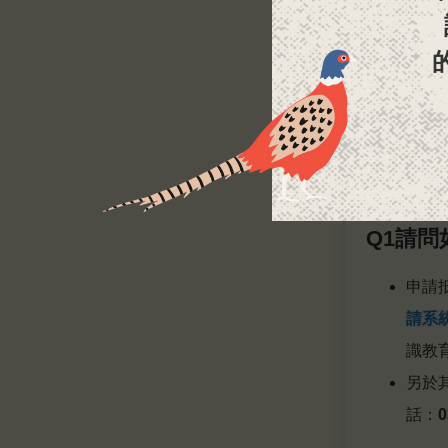
學士
相片
確認
領取
【學分
Q1請
申請
請系
識教
另於
話：
0