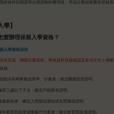
需經各科目開課單位授課教師審理後，再送註冊組複審並登錄系
入學】
怎麼辦理保留入學資格？
留入學資格須知
請先完成「網路註冊系統」學籍資料登錄確認及各項文件上傳
後
資格:
) 因病須長期療養或懷孕、分娩者：繳交醫療院所證明。
)撫育三歲以下子女：繳交戶籍謄本證明。
)服義務役者：繳交入營服役通知或在營服役證明。
)青年教育與就業儲蓄帳戶方案者：繳交教育部核准證明。