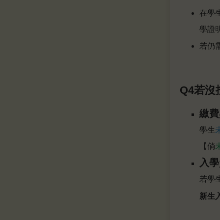
在學
學證
若仍
Q4若
繳費
學生
【倘
入學
若學
新生