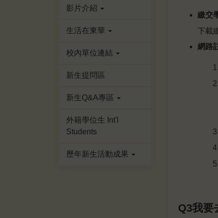
影片介紹
繳交
生活在東華
下載
網路
校內單位連結
新生提問區
新生Q&A專區
外籍學位生 Int'l
Students
歷年新生活動成果
Q3我