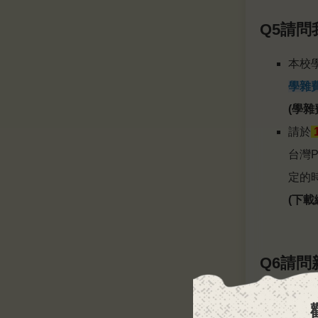
Q5請
本校
學雜
(學雜
請於
台灣
定的
(下載
Q6請
本校