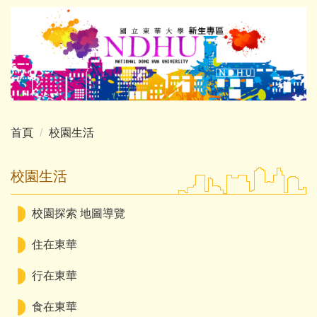
跳
到
主
要
內
容
區
首頁
校園生活
校園生活
校園探索 地圖導覽
住在東華
行在東華
食在東華